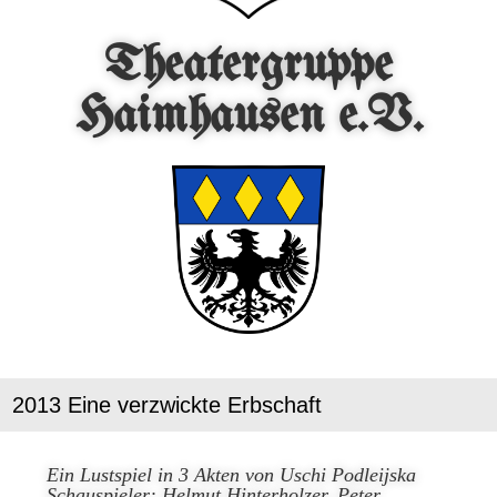
Theatergruppe
Haimhausen e.V.
2013 Eine verzwickte Erbschaft
Ein Lustspiel in 3 Akten von Uschi Podleijska
Schauspieler: Helmut Hinterholzer, Peter